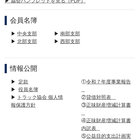
▶ 協会パンフレットを見る（PDF）
会員名簿
▶
中央支部
▶
南部支部
▶
北部支部
▶
西部支部
情報公開
▶︎
定款
①
令和７年度事業報告
▶︎
役員名簿
▶︎
トラック協会 個人情
②
貸借対照表
報保護方針
③
正味財産増減計算書
④
正味財産増減計算書
内訳表
⑤
公益目的支出計画実