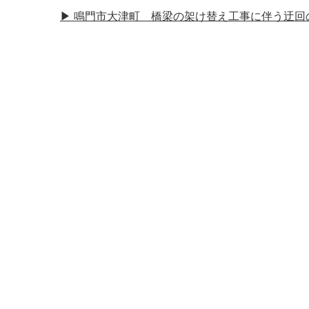
▶︎ 鳴門市大津町 橋梁の架け替え工事に伴う迂回