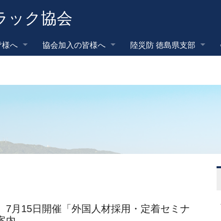
ラック協会
皆様へ
協会加入の皆様へ
陸災防 徳島県支部
）7月15日開催「外国人材採用・定着セミナ
案内