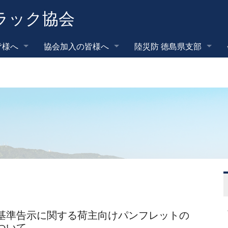
ラック協会
皆様へ
協会加入の皆様へ
陸災防 徳島県支部
基準告示に関する荷主向けパンフレットの
ついて