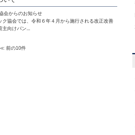
.02 協会からのお知らせ
ック協会では、令和６年４月から施行される改正改善
主向けパン...
前の10件