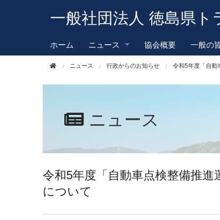
このページの本文へ移動
一般社団法人 徳島県ト
ホーム
ニュース
協会概要
一般の
ニュース
行政からのお知らせ
令和5年度「自動
ニュース
令和5年度「自動車点検整備推進
について