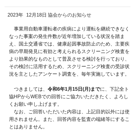
2023年
12月18日
協会からのお知らせ
事業用自動車運転者の疾病により運転を継続できなく
なった事案の発生件数が近年増加している状況を踏ま
え、国土交通省では、健康起因事故防止のため、主要疾
病の早期発見に有効と考えられるスクリーニング検査を
より効果的なものとして普及させる検討を行っており、
その検討に活用するため、スクリーニング検査の受診状
況を主としたアンケート調査を、毎年実施しています。
つきましては、
令和
6
年
1
月
15
日(月)まで
に、下記全ト
協HPからWEBでの回答にご協力いただきたく、よろし
くお願い申し上げます。
なお、ご回答いただいた内容は、上記目的以外には使
用されません。また、回答内容を監査の端緒等にするこ
とはありません。