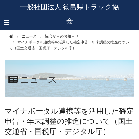
このページの本文へ移動
一般社団法人 徳島県トラック協
会
ニュース
協会からのお知らせ
マイナポータル連携等を活用した確定申告・年末調整の推進につい
て（国土交通省・国税庁・デジタル庁）
ニュース
マイナポータル連携等を活用した確定
申告・年末調整の推進について（国土
交通省・国税庁・デジタル庁）