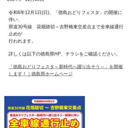
令和6年12月1日(日)、「徳島おどりフェスタ」の開催に
伴い、
県道30号線 花畑踏切～吉野橋東交差点まで全車線通行
止めが
行われます。
詳しくは以下の徳島県HP、チラシをご確認ください。
「徳島おどりフェスタ～新時代へ躍り出そう～」を開催
します！｜徳島県ホームページ