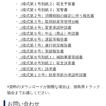
・（様式第１号別紙２）収支予算書
・（様式第１号別紙３）宣誓書
・
（様式第２号）消費税額の確定に伴う報告書
・
（様式第３号）取得財産等管理台帳
・
（様式第４号）変更承認申請書
・
（様式第５号）中止（廃止）申請書
・
（様式第６号）遅延等報告書
・
（様式第７号）遂行状況報告書
・
（様式第８号）実績報告書
・
（様式第８号別紙１）補助事業実績書
・
（様式第８号別紙２）収支決算書
・
（様式第９号）請求書
・
（様式第１０号）財産等処分承認申請書
※資料のダウンロードが困難な場合は、徳島県トラック
協会までお越しください。
お問い合わせ