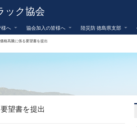
ラック協会
皆様へ
協会加入の皆様へ
陸災防 徳島県支部
価格高騰に係る要望書を提出
る要望書を提出