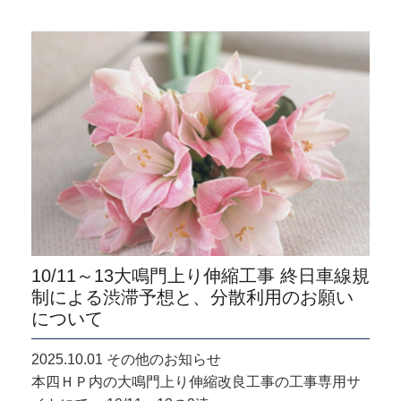
10/11～13大鳴門上り伸縮工事 終日車線規
制による渋滞予想と、分散利用のお願い
について
2025.10.01 その他のお知らせ
本四ＨＰ内の大鳴門上り伸縮改良工事の工事専用サ